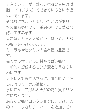
できていますが、針なし蜜蜂の巣房は樹
脂（プロポリス）でできているという違
いがあります。
それ故にちょっと変わった苦味があり、
水分量も多いので、巣房の中で自然と発
酵がすすみます。
天然酵素とアミノ酸がいっぱいで、天然
の酸味を帯びています。
ミネラルやビタミンの含有量も豊富で
す。
黒くサラサラとした甘酸っぱい蜂蜜。
一般的に想像する甘い蜂蜜とは異なる味
わいです。
ストレス対策や活動時に、運動時や発汗
した時のミネラル補給に。
水に溶かして飲むと天然の電解質ドリン
クになります。
あなたの蜂蜜コレクションに、ぜひ、こ
のユニークなサワーハニーを追加してく