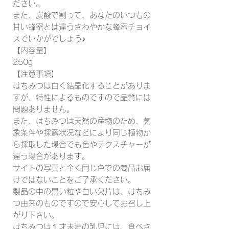
ださい。
また、炭酸で割って、あなたのいつもの
甘い蜂蜜とは違うさわやかな蜂蜜チョイ
スでいかがでしょう♪
【内容量】
250g
【注意事項】
はちみつは白く結晶化することがありま
すが、特性によるものですので品質には
問題ありません。
また、はちみつは天然の産物のため、気
象条件や採蜜状況などにより同じ植物か
ら採取した場合でも色やテクスチャーが
違う場合があります。
サイトの写真と全く同じ色での商品お届
けではないことをご了承ください。
製品の中の黒い粒や白い欠片は、はちみ
つ由来のものですので安心してお召し上
がり下さい。
はちみつは１才未満の乳児には、食べさ