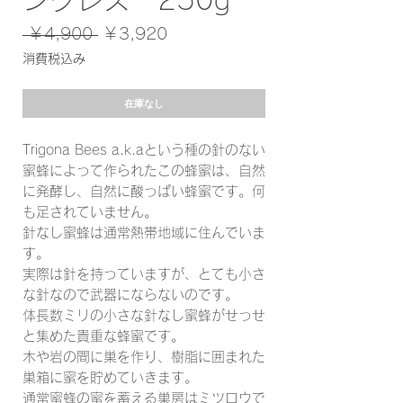
ングレス 250g
通
セ
 ￥4,900 
￥3,920
常
ー
消費税込み
価
ル
格
価
在庫なし
格
Trigona Bees a.k.aという種の針のない
蜜蜂によって作られたこの蜂蜜は、自然
に発酵し、自然に酸っぱい蜂蜜です。何
も足されていません。
針なし蜜蜂は通常熱帯地域に住んでいま
す。
実際は針を持っていますが、とても小さ
な針なので武器にならないのです。
体長数ミリの小さな針なし蜜蜂がせっせ
と集めた貴重な蜂蜜です。
木や岩の間に巣を作り、樹脂に囲まれた
巣箱に蜜を貯めていきます。
通常蜜蜂の蜜を蓄える巣房はミツロウで