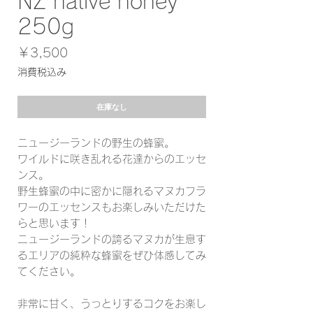
NZ native honey
250g
価
￥3,500
格
消費税込み
在庫なし
ニュージーランドの野生の蜂蜜。
ワイルドに咲き乱れる花達からのエッセ
ンス。
野生蜂蜜の中に密かに隠れるマヌカフラ
ワーのエッセンスもお楽しみいただけた
らと思います！
ニュージーランドの誇るマヌカが生息す
るエリアの純粋な蜂蜜をぜひ体感してみ
てください。
非常に甘く、うっとりするコクをお楽し