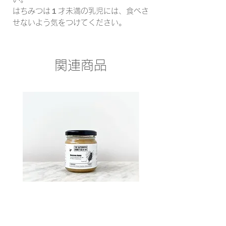
はちみつは１才未満の乳児には、食べさ
せないよう気をつけてください。
関連商品
RewaRewa Honey 250g
Eucalyptus Forest -ELIX