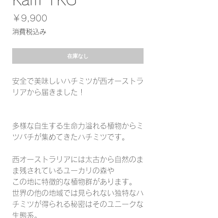
Karri 1KG
価
￥9,900
格
消費税込み
在庫なし
安全で美味しいハチミツが西オーストラ
リアから届きました！
多様な自生する生命力溢れる植物からミ
ツバチが集めてきたハチミツです。
西オーストラリアには太古から自然のま
ま残されているユーカリの森や
この地に特徴的な植物群があります。
世界の他の地域では見られない独特なハ
チミツが得られる秘密はそのユニークな
生態系。