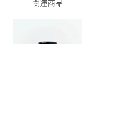
関連商品
RewaRewa Honey 250g
Eucalyptus Forest -ELIX
380g
価格
￥3,600
価格
￥4,100
消費税込み
消費税込み