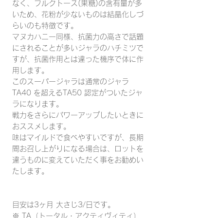
なく、フルクトース(果糖)の含有量が多
いため、花粉が少ないものは結晶化しづ
らいのも特徴です。
マヌカハニー同様、抗菌力の高さで話題
にされることが多いジャラのハチミツで
すが、抗菌作用とは違った機序で体に作
用します。
このスーパージャラは通常のジャラ
TA40 を超えるTA50 認定がついたジャ
ラになります。
戦力をさらにパワーアップしたいときに
おススメします。
味はマイルドで食べやすいですが、長期
間お召し上がりになる場合は、ロットを
違うものに変えていただく事をお勧めい
たします。
目安は3ヶ月 大さじ3/日です。
※ TA（トータル・アクティヴィティ）