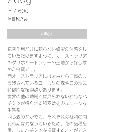
260g
価
￥7,600
格
消費税込み
在庫なし
抗菌作用だけに頼らない蜂蜜の体感をし
ていただけますように、オーストラリア
のグリホサートフリーの土地から探し求
めた蜂蜜です。
西オーストラリアには太古から自然のま
ま残されているユーカリの森やこの地に
特徴的な植物群があります。
世界の他の地域では見られない独特なハ
チミツが得られる秘密はそのユニークな
生態系。
同じ森のなかでも、それぞれの植物の開
花時期は異なっているため、花の品種を
限定したハチミツを採蜜することができ